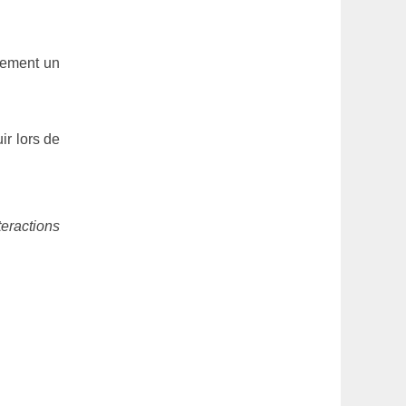
alement un
ir lors de
teractions