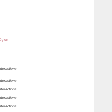
région
nteractions
nteractions
nteractions
nteractions
nteractions