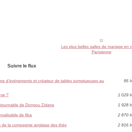
Les plus belles salles de mariage en 
Parisienne
Suivre le flux
ène d’événements et créateur de tables somptueuses au
95 I
rve ?
1 029 I
ontournable de Dongou Zidane
1 928 I
nnalisable de fiba
2 870 I
 de la compagnie anglaise des thés
2 816 I