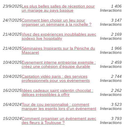
23/9/2025
Les plus belles salles de réception pour
1 406
un mariage au pays basque
Interactions
24/7/2025
Comment bien choisir un lieu pour
3 147
organiser un séminaire à la rochelle ?
Interactions
21/4/2025
Vivez des expériences inoubliables avec
2 169
sodexo live hospitality
Interactions
21/4/2025
Séminaires Inspirants sur la Péniche du
1 966
Mascaret
Interactions
10/4/2025
Evenement interne entreprise exemple :
2 459
créez une cohésion d’équipe durable
Interactions
10/4/2025
Captation vidéo paris : des services
2 744
professionnels pour vos événements
Interactions
16/2/2025
Idées cadeaux saint valentin chocolat :
2 262
délices irrésistibles à offrir
Interactions
16/4/2024
Tour de cou personnalisé : comment
3 523
marquer les esprits lors d'un événement
Interactions
15/2/2024
Comment organiser un évènement avec
3 793
des fleurs à Toulouse ?
Interactions