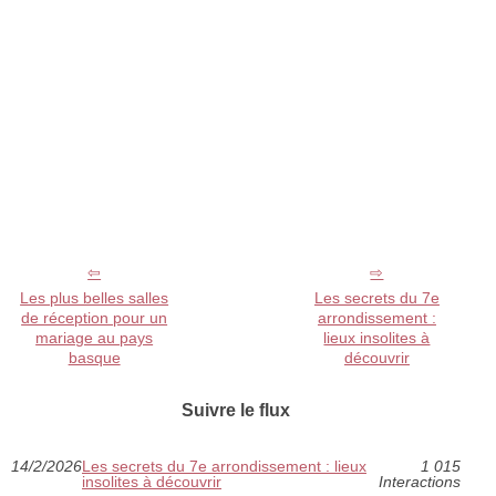
Les plus belles salles
Les secrets du 7e
de réception pour un
arrondissement :
mariage au pays
lieux insolites à
basque
découvrir
Suivre le flux
14/2/2026
Les secrets du 7e arrondissement : lieux
1 015
insolites à découvrir
Interactions