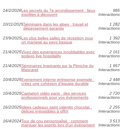
14/2/2026
Les secrets du 7e arrondissement : lieux
985
insolites à découvrir
Interactions
10/11/2025
Séminaire dans les alpes : travail et
1 282
dépaysement garantis
Interactions
23/9/2025
Les plus belles salles de réception pour
1 392
un mariage au pays basque
Interactions
21/4/2025
Vivez des expériences inoubliables avec
2 161
sodexo live hospitality
Interactions
21/4/2025
Séminaires Inspirants sur la Péniche du
1 957
Mascaret
Interactions
10/4/2025
Evenement interne entreprise exemple :
2 448
créez une cohésion d’équipe durable
Interactions
10/4/2025
Captation vidéo paris : des services
2 720
professionnels pour vos événements
Interactions
16/2/2025
Idées cadeaux saint valentin chocolat :
2 255
délices irrésistibles à offrir
Interactions
16/4/2024
Tour de cou personnalisé : comment
3 513
marquer les esprits lors d'un événement
Interactions