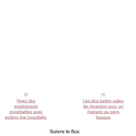
Vivez des
Les plus belles salles
expériences
de réception pour un
inoubliables avec
mariage au pays
sodexo live hospitality
basque
Suivre le flux