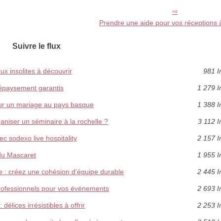
Prendre une aide pour vos réceptions 
Suivre le flux
ux insolites à découvrir
981 I
 dépaysement garantis
1 279 I
pour un mariage au pays basque
1 388 I
aniser un séminaire à la rochelle ?
3 112 I
c sodexo live hospitality
2 157 I
 du Mascaret
1 955 I
 : créez une cohésion d’équipe durable
2 445 I
professionnels pour vos événements
2 693 I
délices irrésistibles à offrir
2 253 I