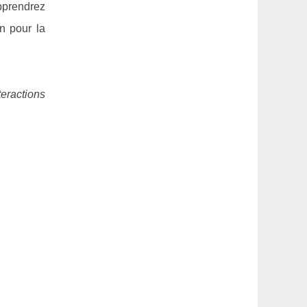
pprendrez
on pour la
teractions