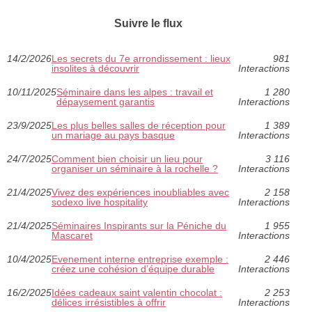
Suivre le flux
14/2/2026
Les secrets du 7e arrondissement : lieux
981
insolites à découvrir
Interactions
10/11/2025
Séminaire dans les alpes : travail et
1 280
dépaysement garantis
Interactions
23/9/2025
Les plus belles salles de réception pour
1 389
un mariage au pays basque
Interactions
24/7/2025
Comment bien choisir un lieu pour
3 116
organiser un séminaire à la rochelle ?
Interactions
21/4/2025
Vivez des expériences inoubliables avec
2 158
sodexo live hospitality
Interactions
21/4/2025
Séminaires Inspirants sur la Péniche du
1 955
Mascaret
Interactions
10/4/2025
Evenement interne entreprise exemple :
2 446
créez une cohésion d’équipe durable
Interactions
16/2/2025
Idées cadeaux saint valentin chocolat :
2 253
délices irrésistibles à offrir
Interactions