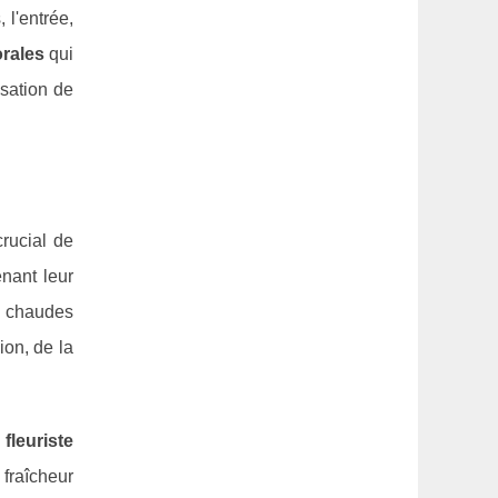
 l'entrée,
orales
qui
isation de
crucial de
enant leur
s chaudes
on, de la
n
fleuriste
 fraîcheur