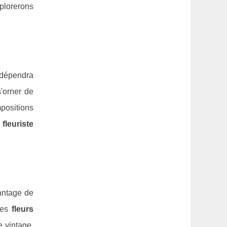
xplorerons
x dépendra
s'orner de
mpositions
n
fleuriste
antage de
 des
fleurs
 vintage.