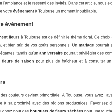
 l'ambiance et le ressenti des invités. Dans cet article, nous e
de votre
évènement
à Toulouse un moment inoubliable.
tre évènement
ent fleurs
à Toulouse est de définir le thème floral. Ce choi
on, et bien sûr, de vos goûts personnels. Un
mariage
pourrait 
égantes, tandis qu'un
anniversaire
pourrait privilégier des co
es
fleurs de saison
pour plus de fraîcheur et à consulter u
urs
 des couleurs devient primordiale. À Toulouse, vous avez l'av
ce à sa proximité avec des régions productrices. Favorisez
ou optez pour des
bouquets de fleurs séchées
pour une touche