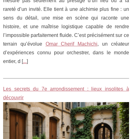
mesure pas seulement au prestige d’un lieu ou à la
rareté d’un invité. Elle tient à une alchimie plus fine : un
sens du détail, une mise en scène qui raconte une
histoire, et une maîtrise logistique capable de rendre
l’impossible parfaitement fluide. C’est précisément sur ce
terrain qu’évolue
Omar Cherif Machichi
, un créateur
d’expériences connu pour orchestrer, dans le monde
entier, d [
...
]
Les secrets du 7e arrondissement : lieux insolites à
découvrir