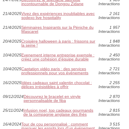
incontournable de Dongou Zidane
Interactions
21/4/2025
Vivez des expériences inoubliables avec
2 161
sodexo live hospitality
Interactions
21/4/2025
Séminaires Inspirants sur la Péniche du
1 957
Mascaret
Interactions
20/4/2025
Croisière halloween à paris : frissons sur
1 848
la seine !
Interactions
10/4/2025
Evenement interne entreprise exemple :
2 450
créez une cohésion d’équipe durable
Interactions
10/4/2025
Captation vidéo paris : des services
2 721
professionnels pour vos événements
Interactions
16/2/2025
Idées cadeaux saint valentin chocolat :
2 255
délices irrésistibles à offrir
Interactions
09/12/2024
Découvrez le bracelet en vinyle
2 870
personnalisable de fiba
Interactions
25/11/2024
Infusion noel, top cadeaux gourmands
2 815
de la compagnie anglaise des thés
Interactions
16/4/2024
Tour de cou personnalisé : comment
3 515
marquer les esprits lors d'un événement
Interactions