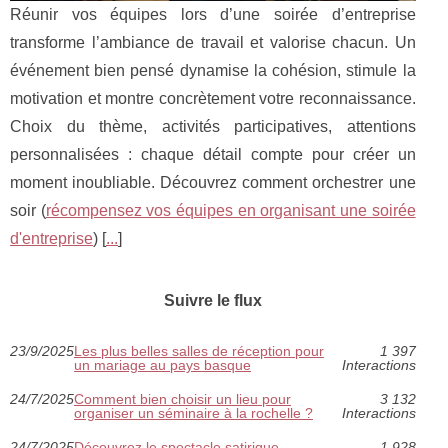
Réunir vos équipes lors d’une soirée d’entreprise
transforme l’ambiance de travail et valorise chacun. Un
événement bien pensé dynamise la cohésion, stimule la
motivation et montre concrètement votre reconnaissance.
Choix du thème, activités participatives, attentions
personnalisées : chaque détail compte pour créer un
moment inoubliable. Découvrez comment orchestrer une
soir (
récompensez vos équipes en organisant une soirée
d'entreprise
) [
...
]
Suivre le flux
23/9/2025
Les plus belles salles de réception pour
1 397
un mariage au pays basque
Interactions
24/7/2025
Comment bien choisir un lieu pour
3 132
organiser un séminaire à la rochelle ?
Interactions
24/7/2025
Découvrez le spectacle satirique
1 928